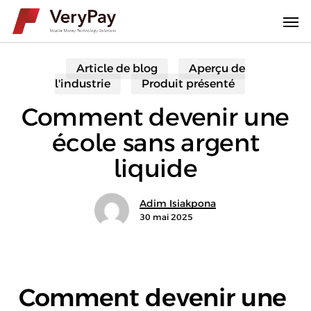
Passer
Men
au
contenu
principal
Article de blog
Aperçu de
l'industrie
Produit présenté
Comment devenir une
école sans argent
liquide
Adim Isiakpona
30 mai 2025
Comment devenir une